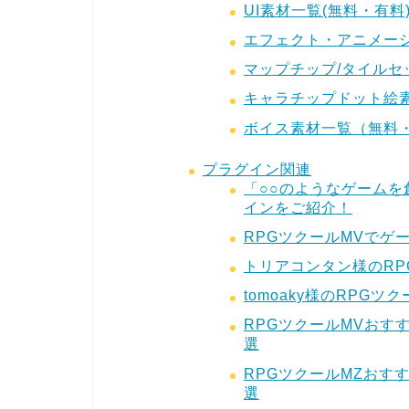
UI素材一覧(無料・有料
エフェクト・アニメーシ
マップチップ/タイルセ
キャラチップドット絵素
ボイス素材一覧（無料
プラグイン関連
「○○のようなゲーム
インをご紹介！
RPGツクールMVでゲ
トリアコンタン様のRP
tomoaky様のRPG
RPGツクールMVおす
選
RPGツクールMZおす
選