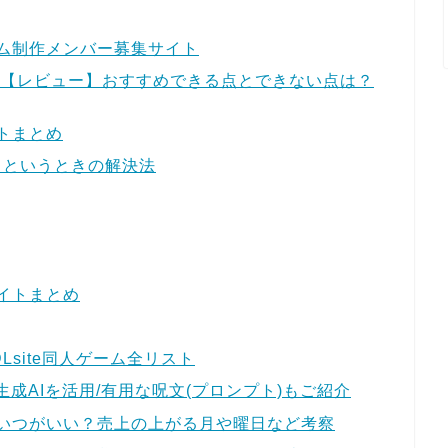
ム制作メンバー募集サイト
LDER】【レビュー】おすすめできる点とできない点は？
トまとめ
！というときの解決法
イトまとめ
site同人ゲーム全リスト
生成AIを活用/有用な呪文(プロンプト)もご紹介
いつがいい？売上の上がる月や曜日など考察