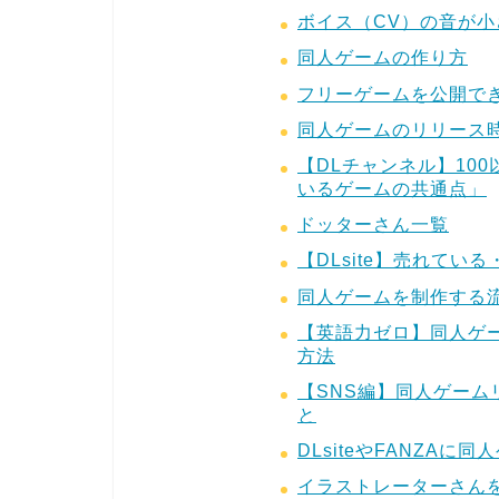
ボイス（CV）の音が
同人ゲームの作り方
フリーゲームを公開で
同人ゲームのリリース
【DLチャンネル】10
いるゲームの共通点」
ドッターさん一覧
【DLsite】売れて
同人ゲームを制作する
【英語力ゼロ】同人ゲ
方法
【SNS編】同人ゲーム
と
DLsiteやFANZA
イラストレーターさん