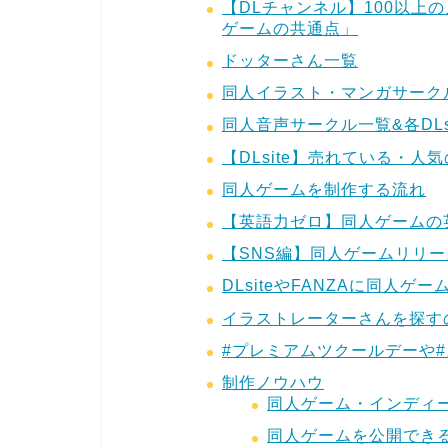
【DLチャンネル】100以上
ゲームの共通点」
ドッターさん一覧
同人イラスト・マンガサークル
同人音声サークル一覧&各DLs
【DLsite】売れている・
同人ゲームを制作する流れ
【英語力ゼロ】同人ゲームの
【SNS編】同人ゲームリリ
DLsiteやFANZAに同人
イラストレーターさんを探す
#プレミアムツクールデーや
制作ノウハウ
同人ゲーム・インディ
同人ゲームを公開でき