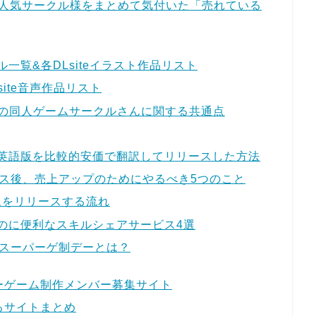
の人気サークル様をまとめて気付いた「売れている
一覧&各DLsiteイラスト作品リスト
ite音声作品リスト
人気の同人ゲームサークルさんに関する共通点
英語版を比較的安価で翻訳してリリースした方法
ース後、売上アップのためにやるべき5つのこと
ゲームをリリースする流れ
のに便利なスキルシェアサービス4選
#スーパーゲ制デーとは？
ーゲーム制作メンバー募集サイト
るサイトまとめ