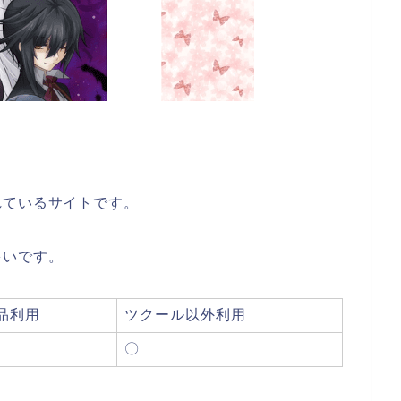
れているサイトです。
多いです。
品利用
ツクール以外利用
〇