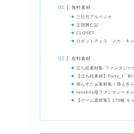
無料素材
三日月アルペジオ
王国興亡記
CLOSET
ロボットチェス メカ・キ
有料素材
立ち絵素材集-ファンタジー
【立ち絵素材】Party_I
萌んすたぁ素材集 / 萌えき
renshire様ファンタジー
【ゲーム素材集】170種 キ