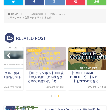
HOME
ゲーム開発関連
制作ノウハウ
フリーゲームを公開できるサイトまとめ
RELATED POST
ノウハウ
ゲーム開発関連
ゲーム開発関連
DLチャンネル】100以
【SMILE GAME
同人音声サークル一
の人気サークル様をま
BUILDER】【レビュ
各DLsite音声作品
て気付いた「売...
ー】おすすめできる...
2022年1月6日
2024年10月8日
2021年9
キャラクターグラフィック素材一覧(無