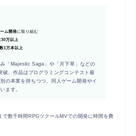
ゲーム開発
に取り組む
数30万以上
数1万本以上
Majestic Saga」や「月下草」などの
上突破。作品はプログラミングコンテスト最
は別の本業を持ちつつ、同人ゲーム開発やイ
でいます。
まで数千時間RPGツクールMVでの開発に時間を費