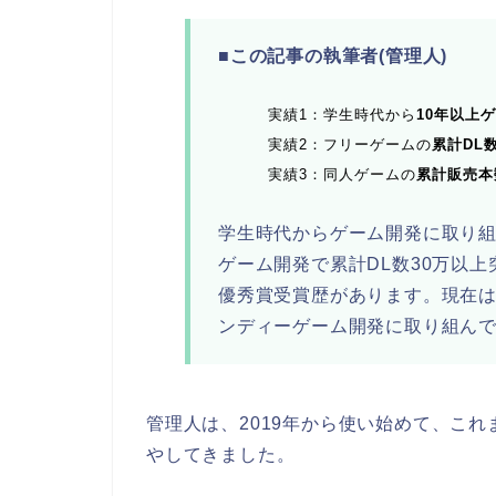
■この記事の執筆者(管理人)
実績1：学生時代から
10年以上
実績2：フリーゲームの
累計DL
実績3：同人ゲームの
累計販売本
学生時代からゲーム開発に取り組み「
ゲーム開発で累計DL数30万以
優秀賞受賞歴があります。現在
ンディーゲーム開発に取り組ん
管理人は、2019年から使い始めて、これ
やしてきました。