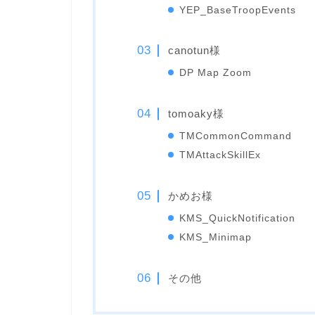
YEP_BaseTroopEvents
canotun様
DP Map Zoom
tomoaky様
TMCommonCommand
TMAttackSkillEx
かめお様
KMS_QuickNotification
KMS_Minimap
その他